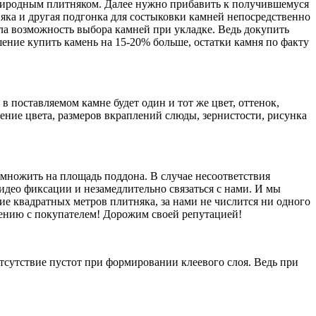
природным плитняком. Далее нужно прибавить к получившемуся
няка и другая подгонка для состыковки камней непосредственно
ыла возможность выбора камней при укладке. Ведь докупить
ение купить камень на 15-20% больше, остатки камня по факту
 в поставляемом камне будет один и тот же цвет, оттенок,
ение цвета, размеров вкраплений слюды, зернистости, рисунка
умножить на площадь поддона. В случае несоответствия
идео фиксации и незамедлительно связаться с нами. И мы
ие квадратных метров плитняка, за нами не числится ни одного
шению с покупателем! Дорожим своей репутацией!
сутствие пустот при формировании клеевого слоя. Ведь при