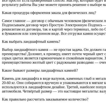
Всё просто! Есть проверенный способ. Мастер, который будет
результату работы Вы уже можете принять решение о выборе м
Какая процедура оформления заказа для физических лиц?
Самое главное — договор с обычным человеком (физическим л
Подписываем договор через Простую Электронную Подпись — п
реквизитам из договора, так и картой через терминал, либо п
в бумажном или электронном виде. Все отгрузки камня осущес
Как выбрать ландшафтный камень?
Выбор ландшафтного камня — не простая задача. Он должен г
преимущества! Доломит, к примеру, имеет почти черный цвет 
серых цветах является гармоничным и спокойным вариантом. З
преимущественно желтый цвет с радужными разводами — очен
Какие бывают размеры ландшафтных камней?
Камень для ландшафта в виде валунов, каменных глыб и мегал
20-60 кг. Они собираются вручную и упаковываются в мягкие к
используются в ландшафтном дизайне. Третий, наиболее популя
автомобиля. Четвёртый размер — это настоящие мегалиты: вал
Как правильно рассчитать заказываемое количество?