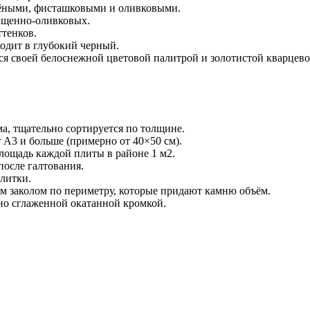
лёными, фисташковыми и оливковыми.
ыщенно-оливковых.
тенков.
одит в глубокий черный.
ся своей белоснежной цветовой палитрой и золотистой кварцево
, тщательно сортируется по толщине.
A3 и больше (примерно от 40×50 см).
ощадь каждой плиты в районе 1 м2.
после галтования.
литки.
 заколом по периметру, которые придают камню объём.
но сглаженной окатанной кромкой.