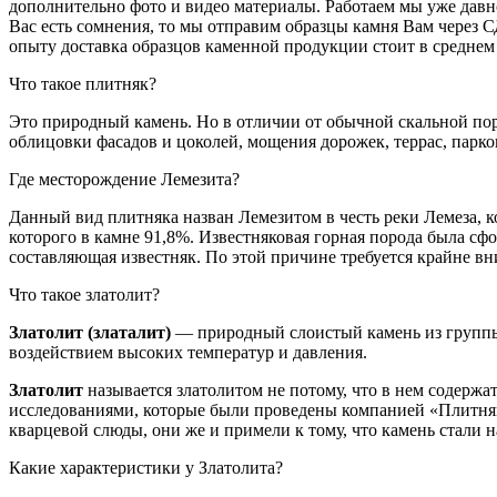
дополнительно фото и видео материалы. Работаем мы уже давно
Вас есть сомнения, то мы отправим образцы камня Вам через 
опыту доставка образцов каменной продукции стоит в среднем о
Что такое плитняк?
Это природный камень. Но в отличии от обычной скальной пор
облицовки фасадов и цоколей, мощения дорожек, террас, парк
Где месторождение Лемезита?
Данный вид плитняка назван Лемезитом в честь реки Лемеза, к
которого в камне 91,8%. Известняковая горная порода была сф
составляющая известняк. По этой причине требуется крайне в
Что такое златолит?
Златолит
(златалит)
— природный слоистый камень из группы 
воздействием высоких температур и давления.
Златолит
называется златолитом не потому, что в нем содерж
исследованиями, которые были проведены компанией «Плитняк 
кварцевой слюды, они же и примели к тому, что камень стали 
Какие характеристики у Златолита?