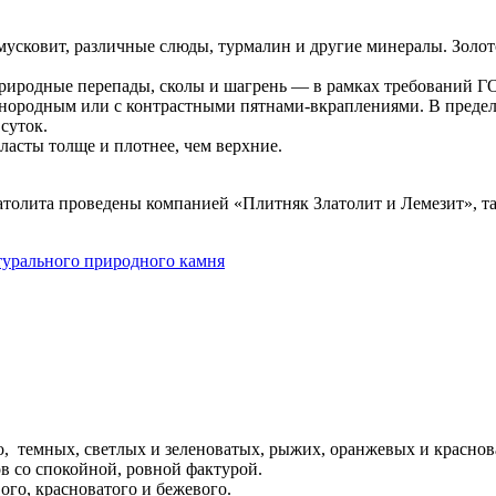
мусковит, различные слюды, турмалин и другие минералы. Золот
 природные перепады, сколы и шагрень — в рамках требований Г
нородным или с контрастными пятнами-вкраплениями. В предела
суток.
ласты толще и плотнее, чем верхние.
атолита проведены компанией «Плитняк Златолит и Лемезит», т
урального природного камня
о, темных, светлых и зеленоватых, рыжих, оранжевых и краснов
в со спокойной, ровной фактурой.
ого, красноватого и бежевого.