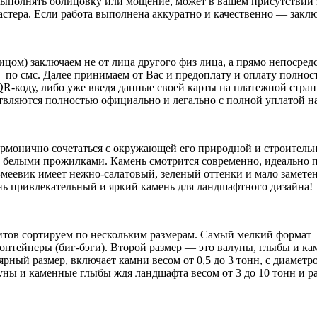
 выполнять облицовку или мощение, может в вашем присутствии
астера. Если работа выполнена аккуратно и качественно — заклю
ицом) заключаем не от лица другого физ лица, а прямо непоср
о смс. Далее принимаем от Вас и предоплату и оплату полност
о QR-коду, либо уже введя данные своей карты на платежной стр
твляются полностью официально и легально с полной уплатой н
армонично сочетаться с окружающей его природной и строител
с белыми прожилками. Камень смотрится современно, идеально п
меевик имеет нежно-салатовый, зеленый оттенки и мало заметен
ь привлекательный и яркий камень для ландшафтного дизайна!
итов сортируем по нескольким размерам. Самый мелкий формат 
онтейнеры (биг-бэги). Второй размер — это валуны, глыбы и кам
рный размер, включает камни весом от 0,5 до 3 тонн, с диаметр
уны и каменные глыбы ждя ландшафта весом от 3 до 10 тонн и 