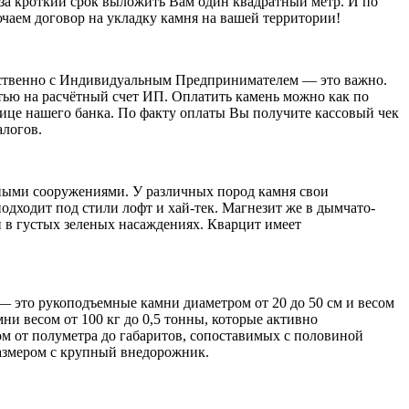
 за кроткий срок выложить Вам один квадратный метр. И по
чаем договор на укладку камня на вашей территории!
едственно с Индивидуальным Предпринимателем — это важно.
ью на расчётный счет ИП. Оплатить камень можно как по
анице нашего банка. По факту оплаты Вы получите кассовый чек
алогов.
ьными сооружениями. У различных пород камня свои
одходит под стили лофт и хай-тек. Магнезит же в дымчато-
 в густых зеленых насаждениях. Кварцит имеет
— это рукоподъемные камни диаметром от 20 до 50 см и весом
ни весом от 100 кг до 0,5 тонны, которые активно
ом от полуметра до габаритов, сопоставимых с половиной
размером с крупный внедорожник.