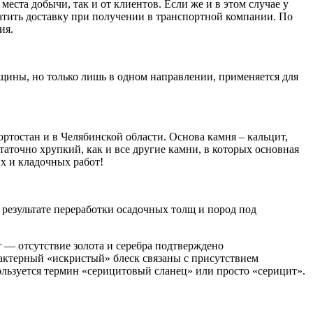
еста добычи, так и от клиентов. Если же и в этом случае у
латить доставку при получении в транспортной компании. По
ия.
щины, но только лишь в одном направлении, применяется для
ртостан и в Челябинской области. Основа камня – кальцит,
аточно хрупкий, как и все другие камни, в которых основная
х и кладочных работ!
результате переработки осадочных толщ и пород под
т — отсутствие золота и серебра подтверждено
рактерный «искристый» блеск связаны с присутствием
пользуется термин «серицитовый сланец» или просто «серицит».