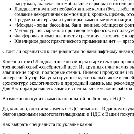
нагрузкой, включая автомобильные парковки и интенсив
Ландшафт: крупные необработанные камни (бут, глыбы, в
создание декоративных композиций; крошка, щебень, отс
Предметы интерьера и сувениры: каменные композиции, ш
«Мокрые» зоны: бассейны, бани, ванные, облицовка фонт
Металлургия: сырьё для производства флюсов, используе
Фарфоровая промышленность: срастания златолита с квар
Ювелирное дело: практического применения нет — драго
Стоит ли обращаться к специалистам по ландшафтному дизайну
Конечно стоит! Ландшафтные дизайнеры и архитекторы правил
трендовый серый-серебристый цвет. Из крупных плит камня в
альпийские горки, подпорные стенки. Пиленой продукцией из
интересный узор. Валуны (крупные куски скалы) также в свое
архитектуру, экологичность и природный камень, мы рекоменд
Для Вас образцы нашего камня и специальные условия работы!
Возможно ли купить камень по оплатой по безналу с НДС?
Да, конечно, оплата за камень с НДС возможна. В данном случ
благонадежными налогоплательщиками и НДС с Вашей покупки
Как выбрать специалиста по укладке камня?