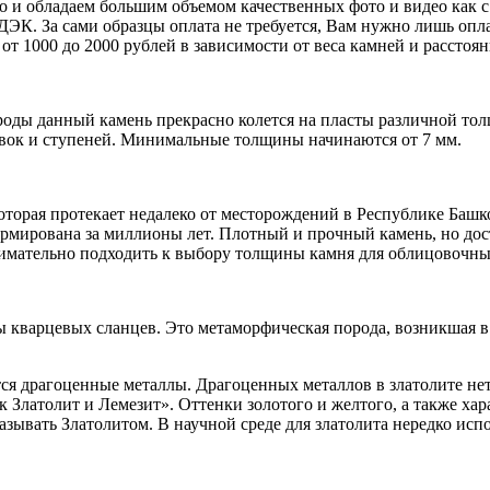
 и обладаем большим объемом качественных фото и видео как с м
СДЭК. За сами образцы оплата не требуется, Вам нужно лишь оп
т 1000 до 2000 рублей в зависимости от веса камней и расстоян
оды данный камень прекрасно колется на пласты различной тол
овок и ступеней. Минимальные толщины начинаются от 7 мм.
оторая протекает недалеко от месторождений в Республике Башко
ормирована за миллионы лет. Плотный и прочный камень, но дост
нимательно подходить к выбору толщины камня для облицовочны
кварцевых сланцев. Это метаморфическая порода, возникшая в 
атся драгоценные металлы. Драгоценных металлов в златолите не
Златолит и Лемезит». Оттенки золотого и желтого, а также ха
называть Златолитом. В научной среде для златолита нередко ис