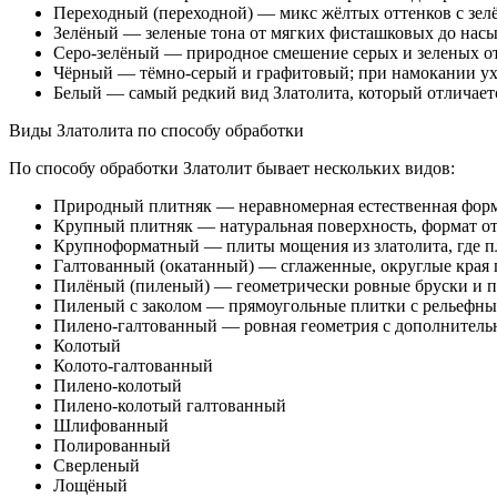
Переходный (переходной) — микс жёлтых оттенков с зе
Зелёный — зеленые тона от мягких фисташковых до нас
Серо-зелёный — природное смешение серых и зеленых от
Чёрный — тёмно-серый и графитовый; при намокании ух
Белый — самый редкий вид Златолита, который отличает
Виды Златолита по способу обработки
По способу обработки Златолит бывает нескольких видов:
Природный плитняк — неравномерная естественная форма
Крупный плитняк — натуральная поверхность, формат от 
Крупноформатный — плиты мощения из златолита, где пл
Галтованный (окатанный) — сглаженные, округлые края 
Пилёный (пиленый) — геометрически ровные бруски и п
Пиленый с заколом — прямоугольные плитки с рельефным
Пилено-галтованный — ровная геометрия с дополнитель
Колотый
Колото-галтованный
Пилено-колотый
Пилено-колотый галтованный
Шлифованный
Полированный
Сверленый
Лощёный