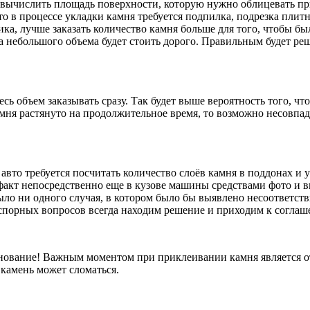
ся вычислить площадь поверхности, которую нужно облицевать 
что в процессе укладки камня требуется подпилка, подрезка плит
ка, лучше заказать количество камня больше для того, чтобы б
 небольшого объема будет стоить дорого. Правильным будет реш
сь объем заказывать сразу. Так будет выше вероятность того, что
мня растянуто на продолжительное время, то возможно несовпад
авто требуется посчитать количество слоёв камня в поддонах и 
факт непосредственно еще в кузове машины средствами фото и в
ыло ни одного случая, в котором было бы выявлено несоответств
я спорных вопросов всегда находим решение и приходим к согла
нование! Важным моментом при приклеивании камня является от
 камень может сломаться.