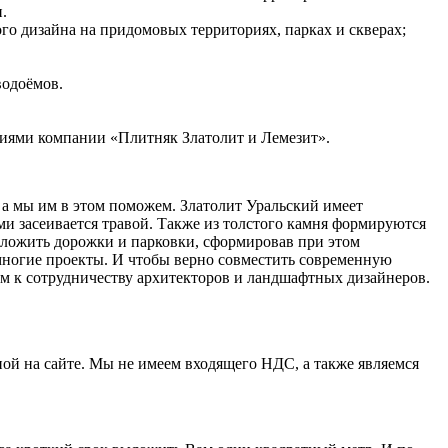
.
го дизайна на придомовых территориях, парках и скверах;
водоёмов.
ниями компании «Плитняк Златолит и Лемезит».
а мы им в этом поможем. Златолит Уральский имеет
и засеивается травой. Также из толстого камня формируются
ыложить дорожки и парковки, сформировав при этом
 многие проекты. И чтобы верно совместить современную
ем к сотрудничеству архитекторов и ландшафтных дизайнеров.
ной на сайте. Мы не имеем входящего НДС, а также являемся