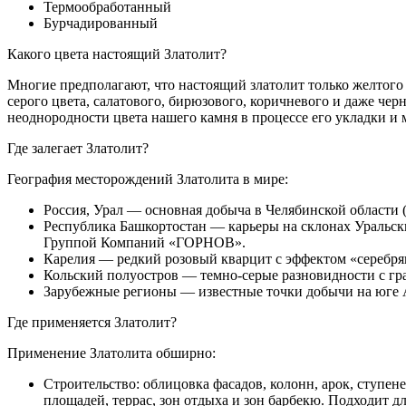
Термообработанный
Бурчадированный
Какого цвета настоящий Златолит?
Многие предполагают, что настоящий златолит только желтого ц
серого цвета, салатового, бирюзового, коричневого и даже чер
неоднородности цвета нашего камня в процессе его укладки и
Где залегает Златолит?
География месторождений Златолита в мире:
Россия, Урал — основная добыча в Челябинской области 
Республика Башкортостан — карьеры на склонах Уральски
Группой Компаний «ГОРНОВ».
Карелия — редкий розовый кварцит с эффектом «серебря
Кольский полуостров — темно-серые разновидности с г
Зарубежные регионы — известные точки добычи на юге 
Где применяется Златолит?
Применение Златолита обширно:
Строительство: облицовка фасадов, колонн, арок, ступен
площадей, террас, зон отдыха и зон барбекю. Подходит д