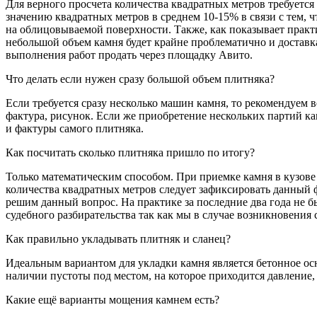
Для верного просчета количества квадратных метров требует
значению квадратных метров в среднем 10-15% в связи с тем, 
на облицовываемой поверхности. Также, как показывает практи
небольшой объем камня будет крайне проблематично и доставка
выполнения работ продать через площадку Авито.
Что делать если нужен сразу большой объем плитняка?
Если требуется сразу несколько машин камня, то рекомендуем ве
фактура, рисунок. Если же приобретение нескольких партий ка
и фактуры самого плитняка.
Как посчитать сколько плитняка пришло по итогу?
Только математическим способом. При приемке камня в кузове 
количества квадратных метров следует зафиксировать данный 
решим данный вопрос. На практике за последние два года не б
судебного разбирательства так как мы в случае возникновени
Как правильно укладывать плитняк и сланец?
Идеальным вариантом для укладки камня является бетонное ос
наличии пустоты под местом, на которое приходится давление,
Какие ещё варианты мощения камнем есть?