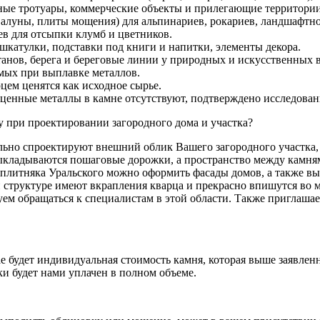
ные тротуары, коммерческие объекты и прилегающие территории
алуны, плиты мощения) для альпинариев, рокариев, ландшафтно
ев для отсыпки клумб и цветников.
катулки, подставки под книги и напитки, элементы декора.
анов, берега и береговые линии у природных и искусственных 
мых при выплавке металлов.
цем ценятся как исходное сырье.
ценные металлы в камне отсутствуют, подтверждено исследова
 при проектировании загородного дома и участка?
ьно спроектируют внешний облик Вашего загородного участка, 
ыкладываются пошаговые дорожки, а пространство между камням
 плитняка Уральского можно оформить фасады домов, а также в
й структуре имеют вкрапления кварца и прекрасно впишутся во
уем обращаться к специалистам в этой области. Также приглаша
ае будет индивидуальная стоимость камня, которая выше заявлен
 будет нами уплачен в полном объеме.