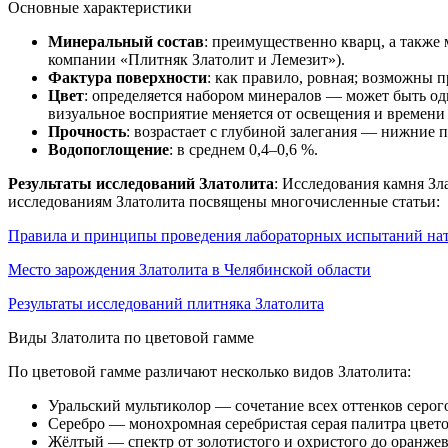
Основные характеристики
Минеральный состав
: преимущественно кварц, а также 
компании «Плитняк Златолит и Лемезит»).
Фактура поверхности
: как правило, ровная; возможны
Цвет
: определяется набором минералов — может быть од
визуальное восприятие меняется от освещения и времени 
Прочность
: возрастает с глубиной залегания — нижние п
Водопоглощение
: в среднем 0,4–0,6 %.
Результаты исследований Златолита
: Исследования камня Зл
исследованиям Златолита посвящены многочисленные статьи:
Правила и принципы проведения лабораторных испытаний нат
Место зарождения Златолита в Челябинской области
Результаты исследований плитняка Златолита
Виды Златолита по цветовой гамме
По цветовой гамме различают несколько видов Златолита:
Уральский мультиколор — сочетание всех оттенков серог
Серебро — монохромная серебристая серая палитра цвето
Жёлтый — спектр от золотистого и охристого до оранжев