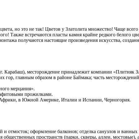
вета, но это не так! Цветов у Златолита множество! Чаще всего 
ного! Также встречаются пласты камня крайне редкого белого цве
 монтажа получаются настоящие произведения искусства, создан
(г. Карабаш), месторождение принадлежит компании «Плитняк З
х гор, главным образом в районе Баймака; часть месторождений
ного мерцания».
рафитовыми прожилками.
Африки, в Южной Америке, Италии и Испании, Черногория.
ей и отмосток; оформление балконов; отделка санузлов и ванных
ля общественных пространств (парки, скверы, аллеи, мостовые), 